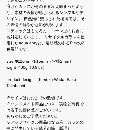
フォルムのお香立て。
溶けたガラスがそのまま冷え固まったよう
な、素材の表情が感じられるシンプルなデ
ザイン。 自然光に照らされた場所では、そ
の表情の鮮やかな影が現れます。
スティックはもちろん、コーン型のお香に
も対応しています。 リサイクルガラスを使
用したAqua grayと、透明感のあるPinkの2
色展開です。
size Φ110mm×h15mm（穴径2mm）
wight 400g（0.9lbs）
product design : Tomoko Wada, Baku
Takahashi
※サイズはおおよその数値です。
※ハンドメイド商品につき、実物と写真で
は若干の個体差がございます。
あらかじめご了承ください。
※アップサイクル商品になる為、ガラスの
中に発生している成分の筋（脈理）、