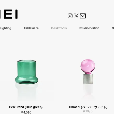
Lighting
Tableware
Desk Tools
Studio Edition
G
Pen Stand (Blue green)
Omochi (ペーパーウェイト)
在庫なし
価格
￥4,510