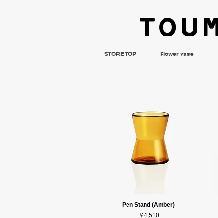
STORE TOP
Flower vase
Pen Stand (Amber)
価格
￥4,510