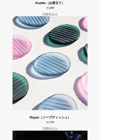
Puddle（お香立て）
価格
￥3,850
消費税込み
Ripple（ソープディッシュ）
価格
￥2,750
消費税込み