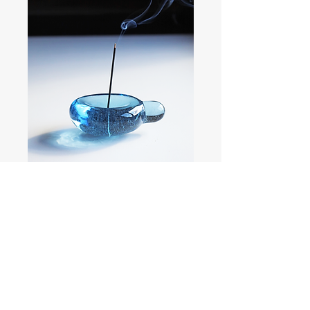
Tad（お香立て）
Out of stock
​ABOUT
CONTACT