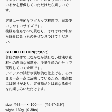
いるかを想像していただけたら嬉しいで
す。
容量は一般的なマグカップ程度で、日常使
いしやすいサイズです。
模様も色もすべて異なり、それぞれの中か
ら好みに合うものをぜひ見つけてくださ
い。
STUDIO EDITIONについて
普段の制作ではなかなか試せない技法や素
材への自由な探求を、少量生産のかたちで
実現していく企画です。
アイデアの試行や実験的な仕上げを、その
まま一点一点に反映しているため、生産数
には限りがあり、定番商品とは異なる個性
をお楽しみいただけます。
size Φ65mm×h100mm (Φ2.6"×3.9")
wight 130g（0.3lbs）