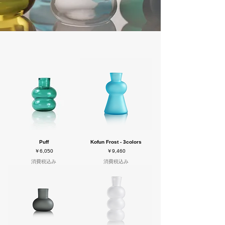
Puff
Kofun Frost - 3colors
価格
価格
￥6,050
￥9,460
消費税込み
消費税込み