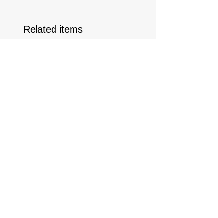
Related items
Puff
フランジカバー / オ
価格
価格
￥6,050
￥3,300
消費税込み
消費税込み