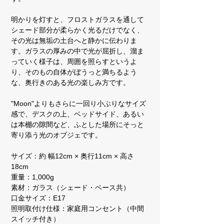
明かりを灯すと、フロストガラスを通して
シェード部分が柔らかく光るだけでなく、
その光は無垢の土台へと静かに伝わりま
す。ガラスの厚みの中で光が屈折し、溜ま
っていく様子は、周囲を照らすというよ
り、そのもの自体がぼうっと満ちるよう
な、奥行きのある光の楽しみ方です。
"Moon"よりもさらに一回り小ぶりなサイズ
感で、デスクの上、ベッドサイド、あるい
は本棚の隙間など、ふとした場所にそっと
寄り添う光のオブジェです。
サイズ：約 幅12cm × 奥行11cm × 高さ
18cm
重量：1,000g
素材：ガラス（シェード・ベース共）
口金サイズ：E17
照明取付け仕様：家庭用コンセント（中間
スイッチ付き）