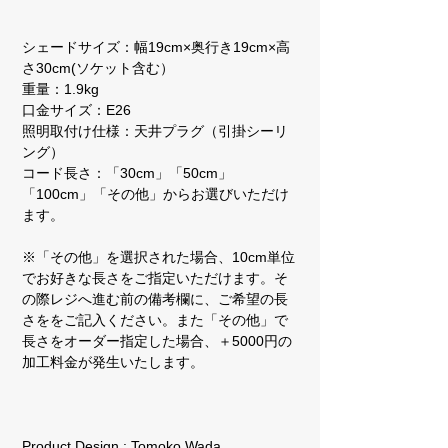
シェードサイズ：幅19cm×奥行き19cm×高
さ30cm(ソケット含む）
重量：1.9kg
口金サイズ：E26
照明取付け仕様：天井プラグ（引掛シーリ
ング）
コード長さ：「30cm」「50cm」
「100cm」「その他」からお選びいただけ
ます。
※「その他」を選択された場合、10cm単位
でお好きな長さをご指定いただけます。そ
の際レジへ進む前の備考欄に、ご希望の長
さををご記入ください。また「その他」で
長さをオーダー指定した場合、＋5000円の
加工料金が発生いたします。
Product Design : Tomoko Wada