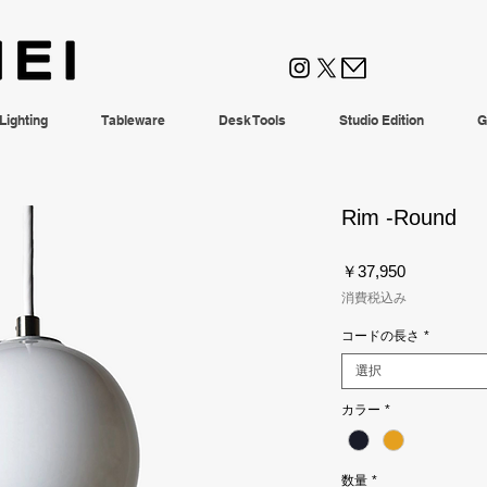
Lighting
Tableware
Desk Tools
Studio Edition
G
Rim -Round
価
￥37,950
格
消費税込み
コードの長さ
*
選択
カラー
*
数量
*