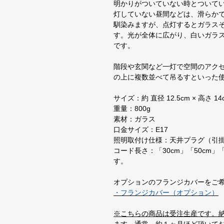
明かりがついていない時とついて
灯していない昼間などは、滑らか
馴染みますが、点灯するとガラス
す。光が全体に広がり、白いガラ
です。
階段や玄関など一灯で空間のアク
の上に複数並べて吊るすといった
サイズ：約 直径 12.5cm × 高さ 14
重量：800g
素材：ガラス
口金サイズ：E17
照明取付け仕様：天井プラグ（引
コード長さ：「30cm」「50cm」
す。
オプションのフランジカバーをご
・フランジカバー（オプション）
※こちらの商品は受注生産です。