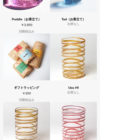
Puddle（お香立て）
Tad（お香立て）
在庫なし
価格
￥3,850
消費税込み
ギフトラッピング
Uzu #9
在庫なし
価格
￥300
消費税込み