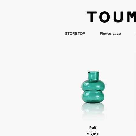
STORE TOP
Flower vase
Puff
価格
￥6,050