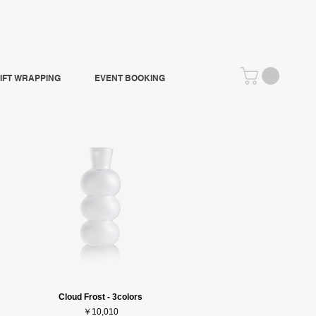
IFT WRAPPING
EVENT BOOKING
Cloud Frost - 3colors
価格
￥10,010