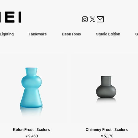
Lighting
Tableware
Desk Tools
Studio Edition
G
Kofun Frost - 3colors
Chimney Frost - 3colors
価格
価格
￥9,460
￥5,170