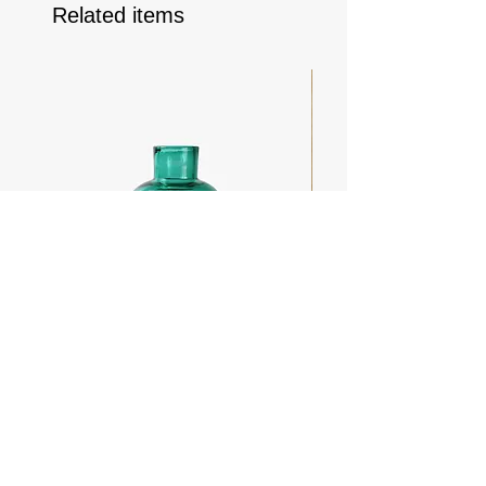
Related items
Puff
フランジカバー / オ
価格
価格
￥6,050
￥3,300
消費税込み
消費税込み