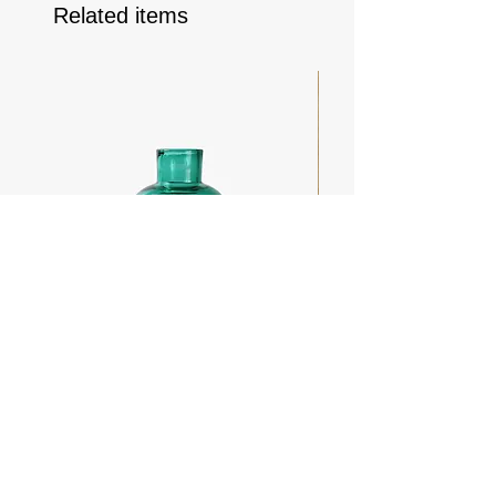
Related items
Puff
フランジカバー / オ
価格
価格
￥6,050
￥3,300
消費税込み
消費税込み