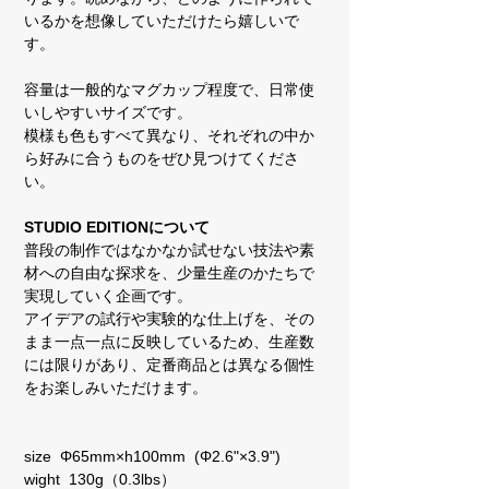
いるかを想像していただけたら嬉しいで
す。
容量は一般的なマグカップ程度で、日常使
いしやすいサイズです。
模様も色もすべて異なり、それぞれの中か
ら好みに合うものをぜひ見つけてくださ
い。
STUDIO EDITIONについて
普段の制作ではなかなか試せない技法や素
材への自由な探求を、少量生産のかたちで
実現していく企画です。
アイデアの試行や実験的な仕上げを、その
まま一点一点に反映しているため、生産数
には限りがあり、定番商品とは異なる個性
をお楽しみいただけます。
size Φ65mm×h100mm (Φ2.6"×3.9")
wight 130g（0.3lbs）