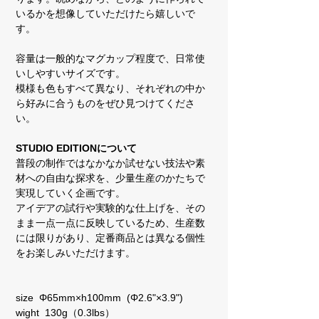
いるかを想像していただけたら嬉しいで
す。
容量は一般的なマグカップ程度で、日常使
いしやすいサイズです。
模様も色もすべて異なり、それぞれの中か
ら好みに合うものをぜひ見つけてくださ
い。
STUDIO EDITIONについて
普段の制作ではなかなか試せない技法や素
材への自由な探求を、少量生産のかたちで
実現していく企画です。
アイデアの試行や実験的な仕上げを、その
まま一点一点に反映しているため、生産数
には限りがあり、定番商品とは異なる個性
をお楽しみいただけます。
size Φ65mm×h100mm (Φ2.6"×3.9")
wight 130g（0.3lbs）