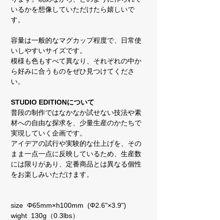
いるかを想像していただけたら嬉しいで
す。
容量は一般的なマグカップ程度で、日常使
いしやすいサイズです。
模様も色もすべて異なり、それぞれの中か
ら好みに合うものをぜひ見つけてくださ
い。
STUDIO EDITIONについて
普段の制作ではなかなか試せない技法や素
材への自由な探求を、少量生産のかたちで
実現していく企画です。
アイデアの試行や実験的な仕上げを、その
まま一点一点に反映しているため、生産数
には限りがあり、定番商品とは異なる個性
をお楽しみいただけます。
size Φ65mm×h100mm (Φ2.6"×3.9")
wight 130g（0.3lbs）